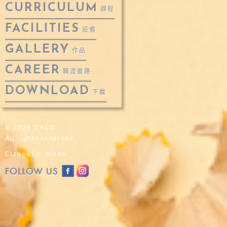
CURRICULUM
課程
FACILITIES
設備
GALLERY
作品
CAREER
職涯進路
DOWNLOAD
下載
© 2026 CYCD.
All rights reserved.
Cizoo&Co. made