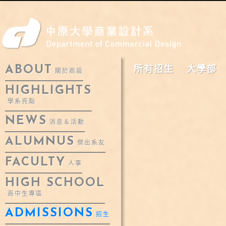
ABOUT
所有招生
大學部
關於商設
HIGHLIGHTS
學系亮點
NEWS
消息＆活動
ALUMNUS
傑出系友
FACULTY
人事
HIGH SCHOOL
高中生專區
ADMISSIONS
招生