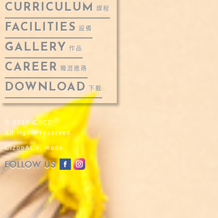
CURRICULUM
課程
FACILITIES
設備
GALLERY
作品
CAREER
職涯進路
DOWNLOAD
下載
© 2026 CYCD.
All rights reserved.
Cizoo&Co. made