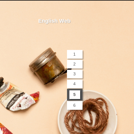
English Web
1
2
3
4
5
6