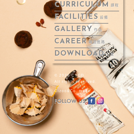
CURRICULUM
課程
FACILITIES
設備
GALLERY
作品
CAREER
職涯進路
DOWNLOAD
下載
© 2026 CYCD.
All rights reserved.
Cizoo&Co. made