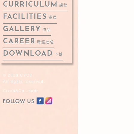
CURRICULUM
課程
FACILITIES
設備
GALLERY
作品
CAREER
職涯進路
DOWNLOAD
下載
© 2026 CYCD.
All rights reserved.
Cizoo&Co. made