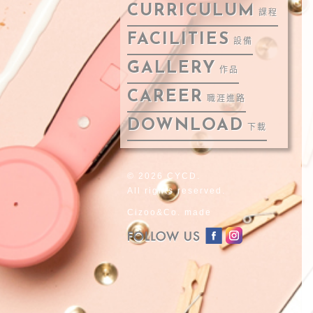
CURRICULUM
課程
FACILITIES
設備
GALLERY
作品
CAREER
職涯進路
DOWNLOAD
下載
© 2026 CYCD.
All rights reserved.
Cizoo&Co. made