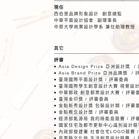
現任
西伯里品牌形象設計
創意總監
中華平面設計協會
副理事長
中原大學商業設計學系 兼任助理教授
其它
評審
￭
Asia Design Prize
亞洲設計獎
/
￭
Asia Brand Prize
亞洲品牌獎
/
￭
臺灣國際平面設計獎
/
評審委員
￭
臺灣國際學生創意設計大賽
視覺設
￭
中華郵政
創意郵票設計大賽
/
評審
￭
臺灣金印獎
/
評審委員
￭
金點新秀設計獎
包裝設計類
/
評審
￭
金點概念設計獎
/
評審委員
￭
經濟部能源局
我的綠能島競賽
/
評
￭
國家住宅及都市更新中心識別設計競
￭
內政部營建署
社會住宅
LOGO
競賽
￭
苗栗縣文化局
生活創意設計競賽
/