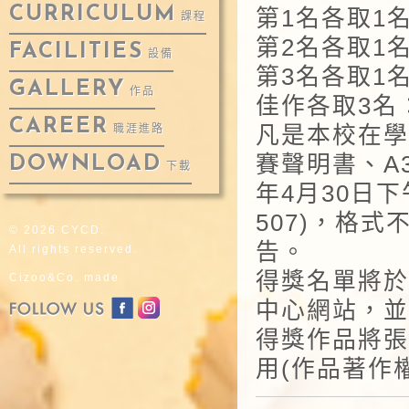
CURRICULUM
第1名各取1名
課程
第2名各取1名
FACILITIES
設備
第3名各取1名
GALLERY
作品
佳作各取3名
CAREER
凡是本校在學
職涯進路
賽聲明書、A
DOWNLOAD
下載
年4月30日
507)，格
© 2026 CYCD.
告。
All rights reserved.
得獎名單將於
Cizoo&Co. made
中心網站，並
得獎作品將張
用(作品著作