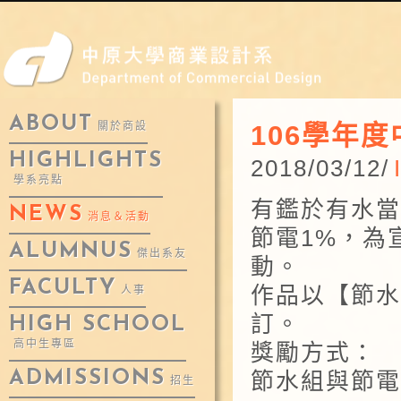
ABOUT
106學年
關於商設
HIGHLIGHTS
2018/03/12/
學系亮點
有鑑於有水當
NEWS
消息＆活動
節電1%，為
ALUMNUS
傑出系友
動。
FACULTY
作品以【節水
人事
訂。
HIGH SCHOOL
高中生專區
獎勵方式：
ADMISSIONS
節水組與節電
招生