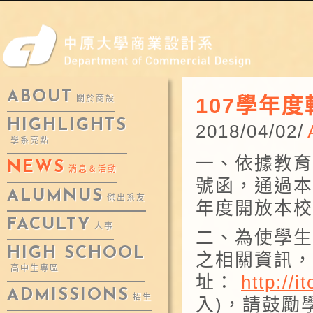
ABOUT
107學年度
關於商設
HIGHLIGHTS
2018/04/02/
學系亮點
一、依據教育部
NEWS
消息＆活動
號函，通過本
ALUMNUS
傑出系友
年度開放本校
FACULTY
人事
二、為使學生
HIGH SCHOOL
之相關資訊，
高中生專區
址：
http://
ADMISSIONS
招生
入)，請鼓勵