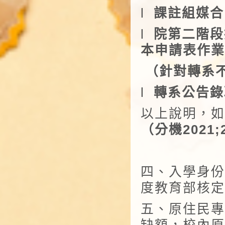
l
課註組媒合
l
院第二階段
本申請表作業
（針對轉系
l
轉系公告錄
以上說明，如
（分機
2021;
四、入學身份
度教育部核定
五、原住民專