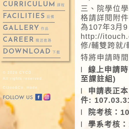
CURRICULUM
課程
三、院學位學
FACILITIES
格請詳閱附件
設備
為107年3月
GALLERY
作品
http://it
CAREER
職涯進路
修/輔雙跨就
DOWNLOAD
下載
特將申請時間
l
線上申請時
© 2026 CYCD.
至課註組)
All rights reserved.
Cizoo&Co. made
l
申請表正本
件: 107.03.3
l
院考核
：10
l
學系考核
：