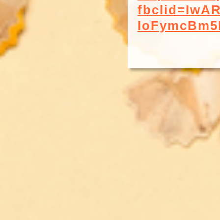
fbclid=Iw
IoFymcBm5