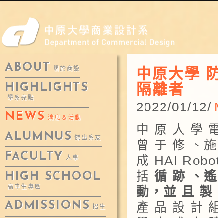
ABOUT
中原大學 
關於商設
隔離者
HIGHLIGHTS
學系亮點
2022/01/12/
NEWS
消息＆活動
中 原 大 學 
ALUMNUS
傑出系友
曾 于 修 、施
FACULTY
成 HAI Rob
人事
括
循 跡 、遙
HIGH SCHOOL
高中生專區
動，並 且 製 
ADMISSIONS
產 品 設 計 
招生