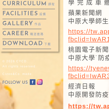
學 完 成 車 
CURRICULUM
課程
蘋果新聞網
FACILITIES
設備
中原大學師生
GALLERY
作品
https://tw
CAREER
職涯進路
fbclid=IwA
DOWNLOAD
下載
桃園電子新
中原大學˙防
© 2026 CYCD.
All rights reserved.
https://tye
Cizoo&Co. made
fbclid=IwA
經濟日報
中原開發防疫
https://tw