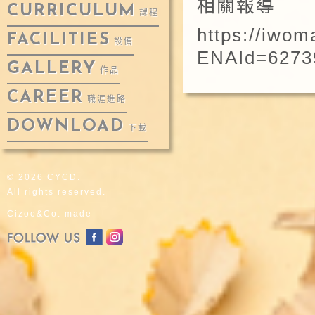
相關報導
CURRICULUM
課程
https://iwom
FACILITIES
設備
ENAId=6273
GALLERY
作品
CAREER
職涯進路
DOWNLOAD
下載
© 2026 CYCD.
All rights reserved.
Cizoo&Co. made