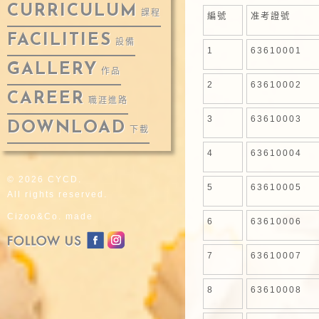
CURRICULUM
課程
編號
准考證號
FACILITIES
設備
1
63610001
GALLERY
作品
2
63610002
CAREER
職涯進路
3
63610003
DOWNLOAD
下載
4
63610004
© 2026 CYCD.
5
63610005
All rights reserved.
Cizoo&Co. made
6
63610006
7
63610007
8
63610008