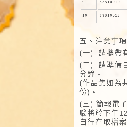
9
63610010
10
63610011
五、注意事項
(一) 請攜
(二) 請準
分鐘。
(作品集如為
份)。
(三) 簡報
腦將於下午1
自行存取檔案