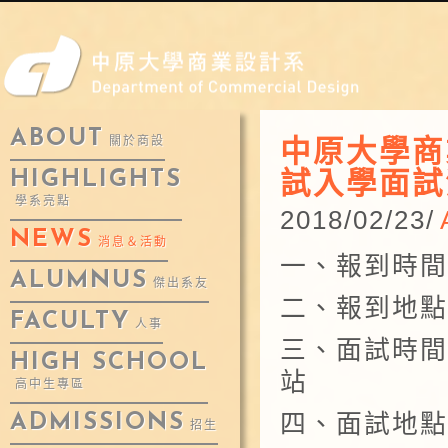
ABOUT
中原大學商
關於商設
試入學面試
HIGHLIGHTS
學系亮點
2018/02/23/
NEWS
消息＆活動
一、報到時間：
ALUMNUS
傑出系友
二、報到地點
FACULTY
人事
三、面試時間
HIGH SCHOOL
站
高中生專區
四、面試地點
ADMISSIONS
招生