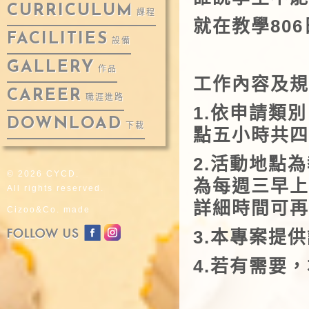
CURRICULUM
課程
就在教學80
FACILITIES
設備
GALLERY
作品
工作內容及規
CAREER
職涯進路
1.依申請類
DOWNLOAD
下載
點五小時共四
2.活動地點
© 2026 CYCD.
為每週三早上
All rights reserved.
詳細時間可再
Cizoo&Co. made
3.本專案提
4.若有需要