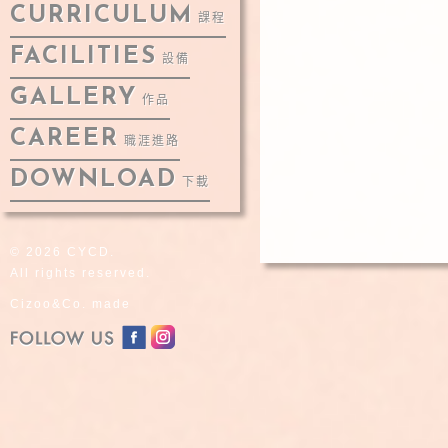
CURRICULUM
課程
FACILITIES
設備
GALLERY
作品
CAREER
職涯進路
DOWNLOAD
下載
© 2026 CYCD.
All rights reserved.
Cizoo&Co. made