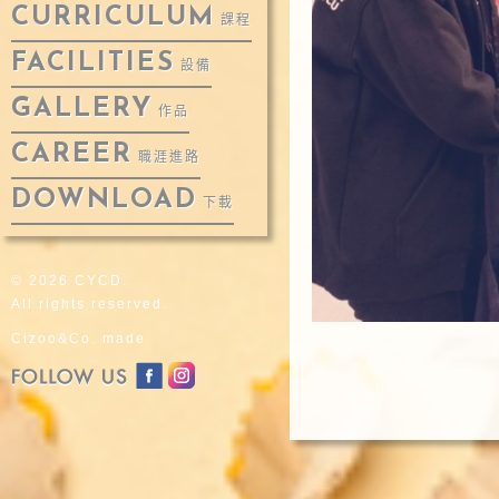
CURRICULUM
課程
FACILITIES
設備
GALLERY
作品
CAREER
職涯進路
DOWNLOAD
下載
© 2026 CYCD.
All rights reserved.
Cizoo&Co. made