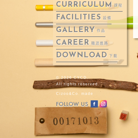
CURRICULUM
課程
FACILITIES
設備
GALLERY
作品
CAREER
職涯進路
DOWNLOAD
下載
© 2026 CYCD.
All rights reserved.
Cizoo&Co. made