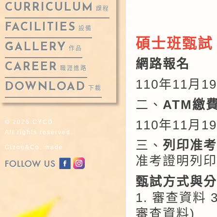
CURRICULUM
課程
FACILITIES
設備
碩士班甄試 (
GALLERY
作品
網路報名
CAREER
職涯進路
110
年11月19
DOWNLOAD
下載
二、
ATM繳
110
年11月19日
© 2026 CYCD.
All rights reserved.
三、
列印准考
Cizoo&Co. made
准考證明列印
甄試方式與分
1.
審查資料 3
審查資料)