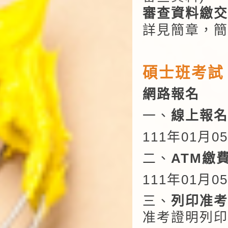
審查資料繳交
詳見簡章，簡
碩士班考試 (
網路報名
一、
線上報
111
年01月0
二、
ATM繳
111
年01月05日
三、
列印准考
准考證明列印